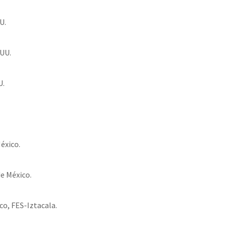
U.
EUU.
U.
éxico.
e México.
co, FES-Iztacala.