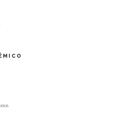
A
DÉMICO
.
xico.